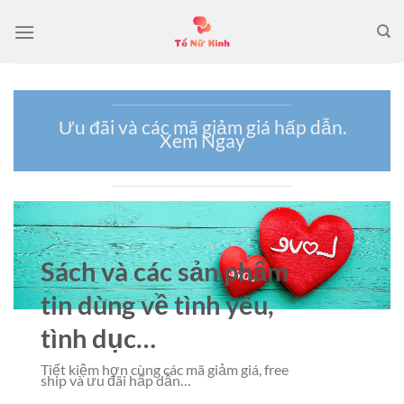
Bỏ
qua
nội
dung
Ưu đãi và các mã giảm giá hấp dẫn.
Xem Ngay
Sách và các sản phẩm
tin dùng về tình yêu,
tình dục…
Tiết kiệm hơn cùng các mã giảm giá, free
ship và ưu đãi hấp dẫn…