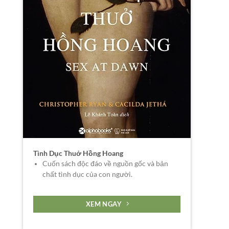
Tình Dục Thuở Hồng Hoang
Cuốn sách độc đáo về nguồn gốc và bản
chất tình dục của con người.
XEM NGAY